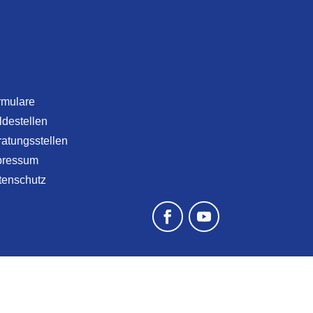
rmulare
destellen
atungsstellen
pressum
tenschutz