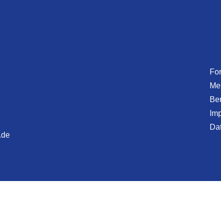
Fo
Mel
Ber
Im
Da
.de